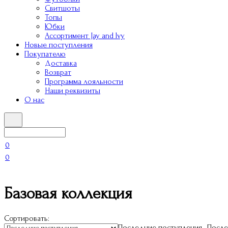
Свитшоты
Топы
Юбки
Ассортимент Jay and Ivy
Новые поступления
Покупателю
Доставка
Возврат
Программа лояльности
Наши реквизиты
О нас
0
0
Базовая коллекция
Сортировать:
Последние поступления
После