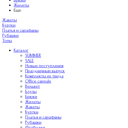
Брюки
Жилеты
Ещё
Жакеты
Куртки
Платья и сарафаны
Рубашки
Топы
Каталог
SUMMER
SALE
Новые поступления
Праздничный выпуск
Комплекты из твида
Office capsule
Вельвет
Блузы
Брюки
Жилеты
Жакеты
Куртки
Платья и сарафаны
Рубашки
Футболки