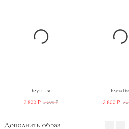
Блуза Lira
Блуза Lir
2 800
2 800
3 500
3 
₽
₽
₽
Дополнить образ