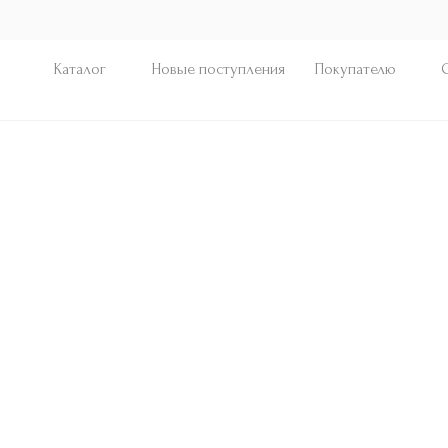
Каталог
Новые поступления
Покупателю
Жакеты
Куртки
SUMMER
Платья и сара
SALE
Рубашки
Новые поступления
Топы
Праздничный выпуск
Вельвет
Комплекты из твида
Office capsule
Блузы
Брюки
Жилеты
Ещё