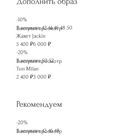
Дополнить образ
-10%
В наличии:
42 44 46 48 50
Быстрый просмотр
Жакет Jackie
5 400
₽
6 000
₽
-20%
В наличии:
50 52
Быстрый просмотр
Топ Milan
2 400
₽
3 000
₽
Рекомендуем
-20%
В наличии:
42 46 48
Быстрый просмотр