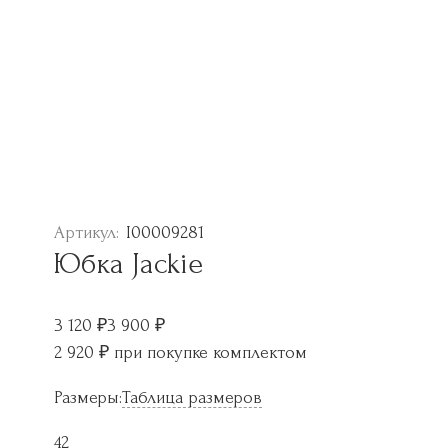
Артикул:
I00009281
Юбка Jackie
3 120
₽
3 900
₽
2 920
₽
при покупке комплектом
Размеры:
Таблица размеров
42