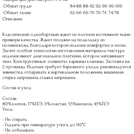
Обхват груди
84-88
88-92
92-96
96-100
Обхват талии
62-66
66-70
70-74
74-78
Описание
Классический однобортный жакет из плотной костюмной ткани
премиум качества. Жакет посажен на подкладку из
поливискозы, благодаря которой изделие комфортно в носке.
Засчет особой технологии изготавления материала текстура
изделия имеет диагональное плетение, которое напоминает
твил. Конструктивные элементы: карманы клапаны. Застежка на
2 пуговицы. Изделие требует бережного ухода: рекомендуется
химчистка, отпаривать в вертикальном положении, машинная
стирка запрещена, глажка запрещена.
Состав и уход
Состав:
80%хлопок, 17%П/Э, 3%эластан; 55%вискоза, 45%П/Э
Уход:
- Не стирать
- Гладить при температуре утюга до 110°C
- Не отбеливать