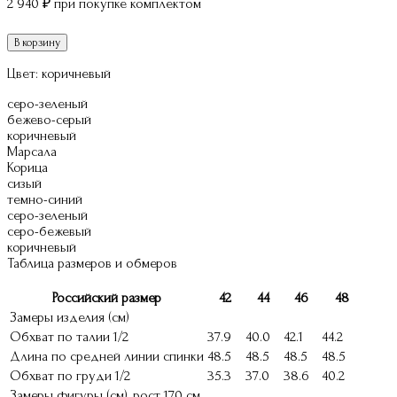
2 940
₽
при покупке комплектом
В корзину
Цвет:
коричневый
серо-зеленый
бежево-серый
коричневый
Марсала
Корица
сизый
темно-синий
серо-зеленый
серо-бежевый
коричневый
Таблица размеров и обмеров
Российский размер
42
44
46
48
Замеры изделия (см)
Обхват по талии 1/2
37.9
40.0
42.1
44.2
Длина по средней линии спинки
48.5
48.5
48.5
48.5
Обхват по груди 1/2
35.3
37.0
38.6
40.2
Замеры фигуры (см), рост 170 см