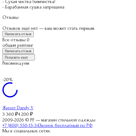
- Сухая чистка (химчистка)
- Барабанная сушка запрещена
Отзывы
Отзывов ещё нет — ваш может стать первым.
Написать отзыв
Все отзывы
0
общий рейтинг
Написать отзыв
Показать ещё
Рекомендуем
-20%
Жилет Dandy V
Ж
3 360
₽
4 200
₽
2009-2026 © PF — магазин стильной одежды
+7 (800) 550-15-34
Звонок бесплатный по РФ
Мы в социальных сетях: