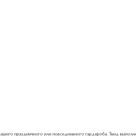
ашего праздничного или повседневного гардероба. Твид выполнен