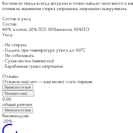
Костюм из твида всегда актуален и точно найдет свое место в 
плечиках, машинная стирка запрещена, запрещено выкручивать.
Состав и уход
Состав:
80% хлопок, 20% П/Э; 50%вискоза, 50%П/Э
Уход:
- Не стирать
- Гладить при температуре утюга до 110°C
- Не отбеливать
- Сухая чистка (химчистка)
- Барабанная сушка запрещена
Отзывы
Отзывов ещё нет — ваш может стать первым.
Написать отзыв
Показать ещё
0.00
общий рейтинг
Написать отзыв
Рекомендуем
-20%