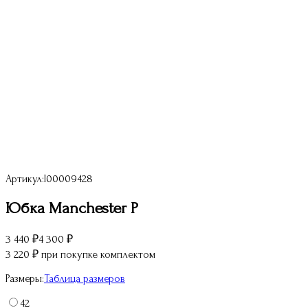
Артикул:
I00009428
Юбка Manchester P
3 440
₽
4 300
₽
3 220
₽
при покупке комплектом
Размеры:
Таблица размеров
42