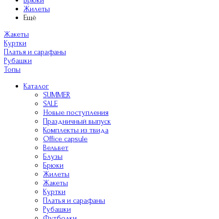
Брюки
Жилеты
Ещё
Жакеты
Куртки
Платья и сарафаны
Рубашки
Топы
Каталог
SUMMER
SALE
Новые поступления
Праздничный выпуск
Комплекты из твида
Office capsule
Вельвет
Блузы
Брюки
Жилеты
Жакеты
Куртки
Платья и сарафаны
Рубашки
Футболки