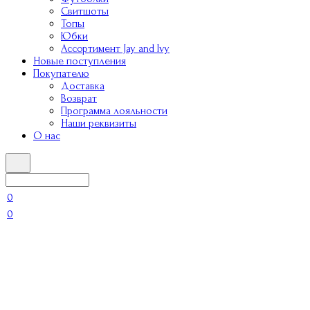
Свитшоты
Топы
Юбки
Ассортимент Jay and Ivy
Новые поступления
Покупателю
Доставка
Возврат
Программа лояльности
Наши реквизиты
О нас
0
0